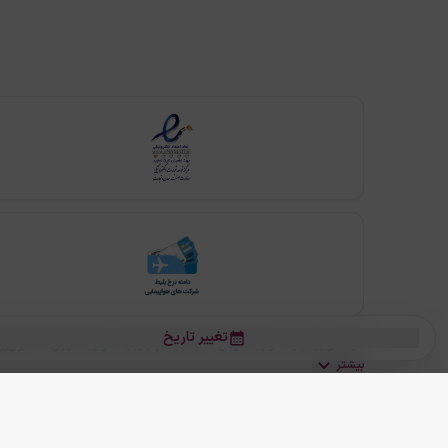
تغییر تاریخ
بلیط هواپیما
بلیط هواپیما تهران مشهد
بلیط چارتر
بلیط هواپیما تهران استانبول
رز
بیشتر
کلیه حقوق این سرویس (وب‌سایت و اپلیکیشن‌های موبایل) محفوظ و متعلق به
ما دنیا را نزدیکتر می کنیم
(
نسخه
2.8.0)