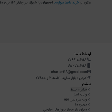
علاوه بر
خرید بلیط هواپیما
اصفهان
به
شیراز
، در چارتر 118 برای مقاصد دیگر داخلی و خارجی نیز می توانید از طریق
ارتباط با ما
07691006118
09027006118
charter118@gmail.com
کیش : بازار سارینا 1طبقه 2 واحد209
بیشتر
پیگیری بلیط
وایت لیبل
وب سرویس api
درباره ما
میزان بار مجاز پروازهای خارجی