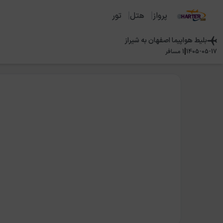
پرواز
هتل
تور
بلیط هواپیما
اصفهان
به
شیراز
|
1405-05-17
1
مسافر