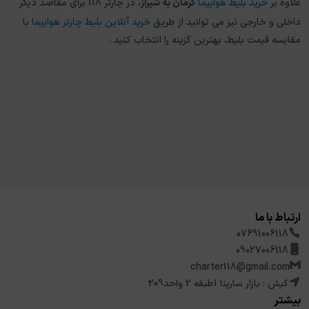
علاوه بر
خرید بلیط هواپیما
کرمان
به
شیراز
، در چارتر 118 برای مقاصد دیگر
داخلی و خارجی نیز می توانید از طریق
خرید آنلاین بلیط چارتر هواپیما
با
مقایسه قیمت بلیط، بهترین گزینه را انتخاب کنید .
ارتباط با ما
07691006118
09027006118
charter118@gmail.com
کیش : بازار سارینا 1طبقه 2 واحد209
بیشتر