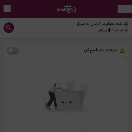
بلیط هواپیما
کرمان
به
شیراز
|
1405-05-18
1
مسافر
موجود شد خبرم کن