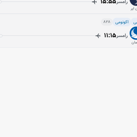
15:55
رامسر
ن ایر
ی
اکونومی
828
11:15
رامسر
ان