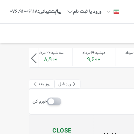
ورود یا ثبت نام
پشتیبانی
:
076.91006118
دوشنبه-19-مرداد
سه شنبه-20-مرداد
چهارشنبه-21-مرداد
-1
8,900
9,600
روز قبل
روز بعد
خبرم کن
CLOSE