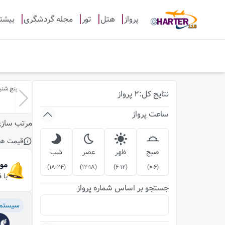
پرواز
هتل
تور
مجله گردشگری
بیشت
پنج شنبه-15-مر
نتایج
کل
:
2
پرواز
ساعت پرواز
مرتب ساز
قیمت ها
صبح
ظهر
عصر
شب
مو
)
18-24
(
)
12-18
(
)
6-12
(
)
0-6
(
با 
جستجو بر اساس شماره پرواز
سیستم