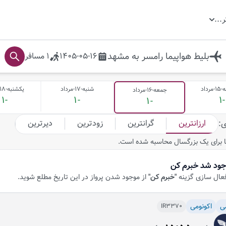
ر
...
بلیط هواپیما
رامسر
به
مشهد
1405-05-16
1
مسافر
داد
شنبه-17-مرداد
یکشنبه-18-مرداد
جمعه-16-مرداد
-1
-1
-1
-1
ارزانترین
گرانترین
زودترین
دیرترین
ی
:
 برای یک بزرگسال محاسبه شده است.
جود شد خبرم کن
فعال سازی گزینه
"خبرم کن"
از موجود شدن پرواز در این تاریخ مطلع شوید.
ی
اکونومی
IR3370