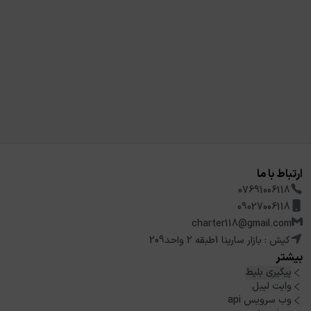
ارتباط با ما
07691006118
09027006118
charter118@gmail.com
کیش : بازار سارینا 1طبقه 2 واحد209
بیشتر
پیگیری بلیط
وایت لیبل
وب سرویس api