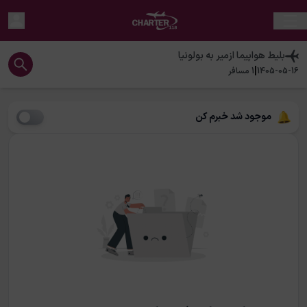
بلیط هواپیما
ازمیر
به
بولونیا
|
1405-05-16
1
مسافر
موجود شد خبرم کن