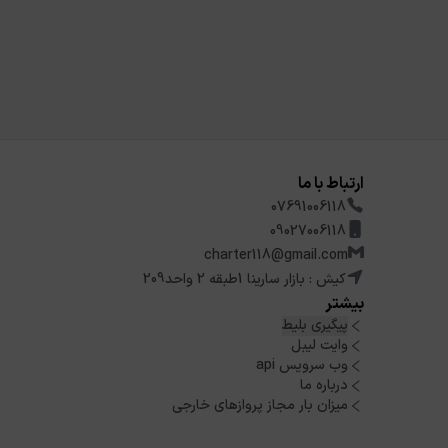
ارتباط با ما
07691006118
09027006118
charter118@gmail.com
کیش : بازار سارینا 1طبقه 2 واحد209
بیشتر
پیگیری بلیط
وایت لیبل
وب سرویس api
درباره ما
میزان بار مجاز پروازهای خارجی