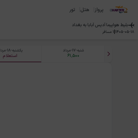
پرواز
هتل
تور
بلیط هواپیما
آدیس آبابا
به
بغداد
|
1405-05-18
1
مسافر
شنبه-17-مرداد
یکشنبه-18-مرداد
61,500
استعلام