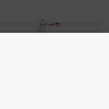
تغییر تاریخ
بلیط هواپیما
بلیط هواپیما تهران مشهد
بلیط چارتر
بلیط هواپیما تهران استانبول
رز
بیشتر
کلیه حقوق این سرویس (وب‌سایت و اپلیکیشن‌های موبایل) محفوظ و متعلق به
ما دنیا را نزدیکتر می کنیم
(
نسخه
2.8.0)