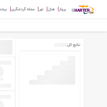
پرواز
هتل
تور
مجله گردشگری
بیشت
نتایج
کل
: