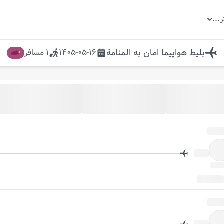
ر
...
بلیط هواپیما
امان
به
المنامة
1405-05-16
1
مسافر