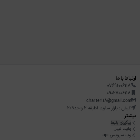
ارتباط با ما
07691006118
09027006118
charter118@gmail.com
کیش : بازار سارینا 1طبقه 2 واحد209
بیشتر
پیگیری بلیط
وایت لیبل
وب سرویس api