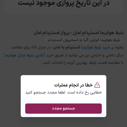
در این تاریخ پروازی موجود نیست
بلیط هواپیما آمستردام امان - پرواز آمستردام امان
بلیط هواپیما کوئین آلیا به اسخیپول آمستردام
علاوه بر
خرید بلیط هواپیما
آمستردام
به
امان
، در چارتر 118 برای مقاصد
دیگر داخلی و خارجی نیز می توانید از طریق
خرید آنلاین بلیط چارتر هواپیما
با مقایسه قیمت بلیط، بهترین گزینه را انتخاب کنید .
خطا در انجام عملیات
خطایی رخ داده است. لطفا مجدد جستجو کنید
جستجو مجدد