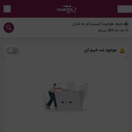
بلیط هواپیما
آمستردام
به
امان
|
1405-05-18
1
مسافر
موجود شد خبرم کن