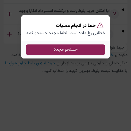
آیا امکان خرید بلیط رفت و برگشت آمستردام آنکارا وجود
دارد؟
خطا در انجام عملیات
خطایی رخ داده است. لطفا مجدد جستجو کنید
تفاوت بلیط چارتر و سیستمی آمستردام آنکارا چیست؟
بلیط هواپیما آنکارا به اسخیپول آمستردام
جستجو مجدد
علاوه بر
خرید بلیط هواپیما
آمستردام
به
آنکارا
، در چارتر 118 برای مقاصد
دیگر داخلی و خارجی نیز می توانید از طریق
خرید آنلاین بلیط چارتر هواپیما
با مقایسه قیمت بلیط، بهترین گزینه را انتخاب کنید .