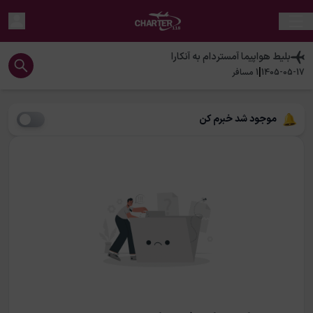
بلیط هواپیما
آمستردام
به
آنکارا
|
1405-05-17
1
مسافر
موجود شد خبرم کن