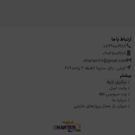
ارتباط با ما
07691006118
09027006118
charter118@gmail.com
کیش : بازار سارینا 1طبقه 2 واحد209
بیشتر
پیگیری بلیط
وایت لیبل
وب سرویس api
درباره ما
میزان بار مجاز پروازهای خارجی