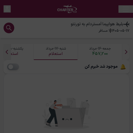
بلیط هواپیما
آمستردام
به
تورنتو
|
1405-05-17
1
مسافر
جمعه-16-مرداد
شنبه-17-مرداد
یکشنبه-18-مرداد
457,200
استعلام
استعلام
موجود شد خبرم کن