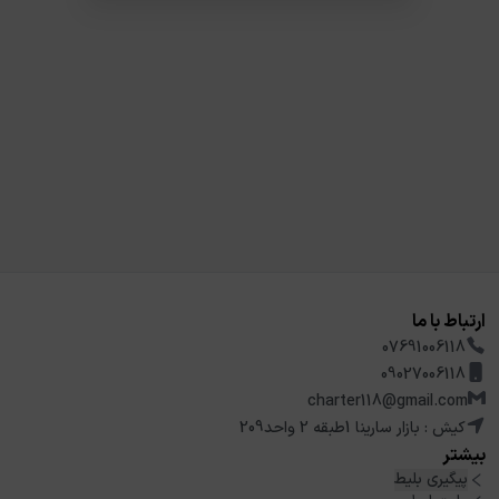
ارتباط با ما
07691006118
09027006118
charter118@gmail.com
کیش : بازار سارینا 1طبقه 2 واحد209
بیشتر
پیگیری بلیط