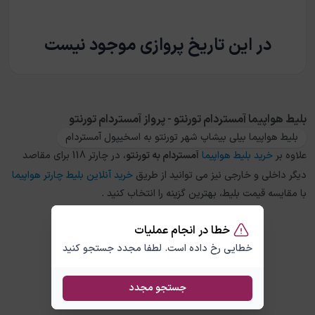
در این تاریخ پروازی موجود نیست
بلیط هواپیما آمستردام تورنتو - پرواز آمستردام تورنتو
بلیط هواپیما بیلی بیشاپ شهر تورنتو به اسخیپول آمستردام
علاوه بر
خرید بلیط هواپیما
آمستردام
به
تورنتو
، در چارتر 118 برای مقاصد
دیگر داخلی و خارجی نیز می توانید از طریق
خرید آنلاین بلیط چارتر هواپیما
با مقایسه قیمت بلیط، بهترین گزینه را انتخاب کنید .
خطا در انجام عملیات
خطایی رخ داده است. لطفا مجدد جستجو کنید
جستجو مجدد