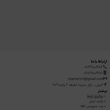
ارتباط با ما
07691006118
09027006118
charter118@gmail.com
کیش : بازار سارینا 1طبقه 2 واحد209
بیشتر
پیگیری بلیط
وایت لیبل
وب سرویس api