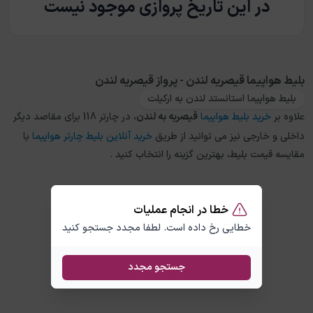
در این تاریخ پروازی موجود نیست
بلیط هواپیما قیصریه لندن - پرواز قیصریه لندن
بلیط هواپیما استانستد لندن به ارکیلت
علاوه بر
خرید بلیط هواپیما
قیصریه
به
لندن
، در چارتر 118 برای مقاصد دیگر
داخلی و خارجی نیز می توانید از طریق
خرید آنلاین بلیط چارتر هواپیما
با
مقایسه قیمت بلیط، بهترین گزینه را انتخاب کنید .
خطا در انجام عملیات
خطایی رخ داده است. لطفا مجدد جستجو کنید
جستجو مجدد