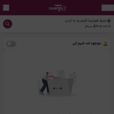
بلیط هواپیما
قیصریه
به
لندن
|
1405-05-18
1
مسافر
موجود شد خبرم کن