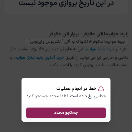
در این تاریخ پروازی موجود نیست
بلیط هواپیما آتن هانوفر - پرواز آتن هانوفر
بلیط هواپیما هانوفر-لانگنهاگ به آتن "الفتریوس ونیزلوس"
علاوه بر
خرید بلیط هواپیما
آتن
به
هانوفر
، در چارتر 118 برای مقاصد دیگر
داخلی و خارجی نیز می توانید از طریق
خرید آنلاین بلیط چارتر هواپیما
با
مقایسه قیمت بلیط، بهترین گزینه را انتخاب کنید .
خطا در انجام عملیات
خطایی رخ داده است. لطفا مجدد جستجو کنید
جستجو مجدد