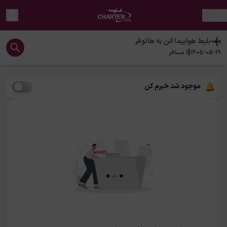
بلیط هواپیما
آتن
به
هانوفر
|
1405-05-19
1
مسافر
موجود شد خبرم کن