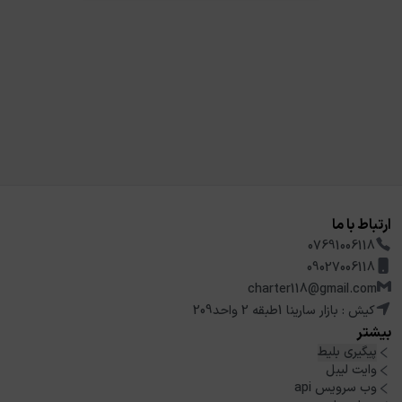
ارتباط با ما
07691006118
09027006118
charter118@gmail.com
کیش : بازار سارینا 1طبقه 2 واحد209
بیشتر
پیگیری بلیط
وایت لیبل
وب سرویس api