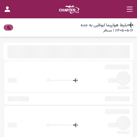
بلیط هواپیما
ابوظبی
به
جده
1405-05-16
|
1
مسافر