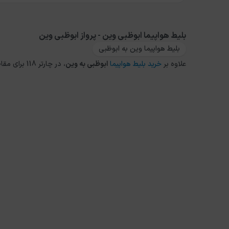
بلیط هواپیما ابوظبی وین - پرواز ابوظبی وین
بلیط هواپیما وین به ابوظبی
علاوه بر
خرید بلیط هواپیما
ابوظبی
به
وین
، در چارتر 118 برای مقاصد دیگر داخلی و خارجی نیز می توانید از طریق