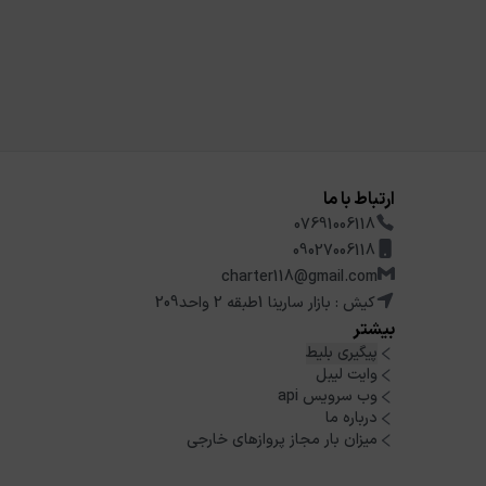
ارتباط با ما
07691006118
09027006118
charter118@gmail.com
کیش : بازار سارینا 1طبقه 2 واحد209
بیشتر
پیگیری بلیط
وایت لیبل
وب سرویس api
درباره ما
میزان بار مجاز پروازهای خارجی