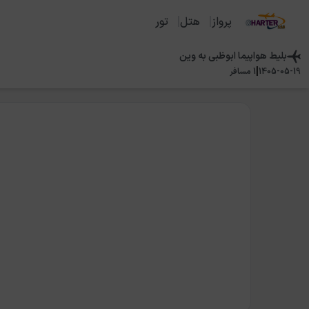
پرواز
هتل
تور
بلیط هواپیما
ابوظبی
به
وین
|
1405-05-19
1
مسافر