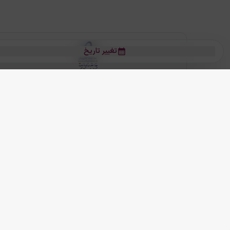
تغییر تاریخ
بلیط هواپیما
بلیط هواپیما تهران مشهد
بلیط چارتر
بلیط هواپیما تهران استانبول
رز
بیشتر
کلیه حقوق این سرویس (وب‌سایت و اپلیکیشن‌های موبایل) محفوظ و متعلق به
ما دنیا را نزدیکتر می کنیم
(
نسخه
2.8.0)