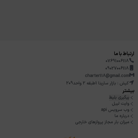
ارتباط با ما
07691006118
09027006118
charter118@gmail.com
کیش : بازار سارینا 1طبقه 2 واحد209
بیشتر
پیگیری بلیط
وایت لیبل
وب سرویس api
درباره ما
میزان بار مجاز پروازهای خارجی