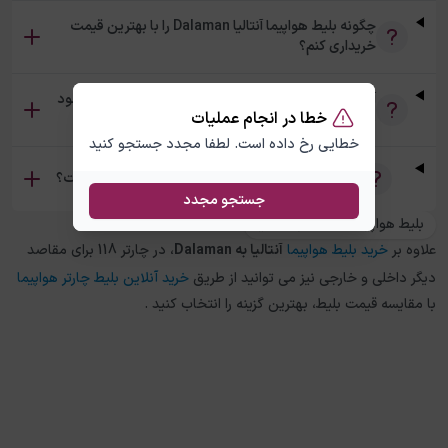
چگونه بلیط هواپیما آنتالیا Dalaman را با بهترین قیمت
خریداری کنم؟
آیا امکان خرید بلیط رفت و برگشت آنتالیا Dalaman وجود
خطا در انجام عملیات
دارد؟
خطایی رخ داده است. لطفا مجدد جستجو کنید
تفاوت بلیط چارتر و سیستمی آنتالیا Dalaman چیست؟
جستجو مجدد
بلیط هواپیما دالامان به آنتالیا
علاوه بر
خرید بلیط هواپیما
آنتالیا
به
Dalaman
، در چارتر 118 برای مقاصد
دیگر داخلی و خارجی نیز می توانید از طریق
خرید آنلاین بلیط چارتر هواپیما
با مقایسه قیمت بلیط، بهترین گزینه را انتخاب کنید .