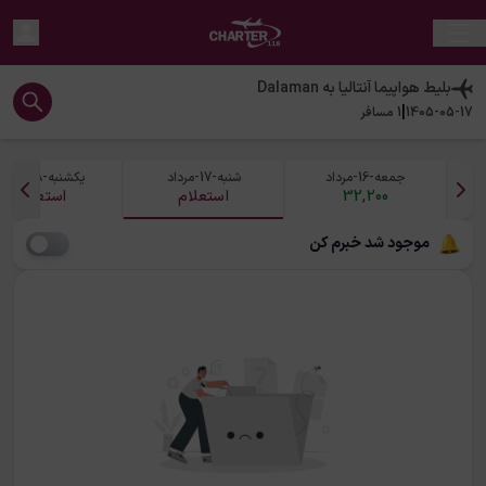
بلیط هواپیما
آنتالیا
به
Dalaman
|
1405-05-17
1
مسافر
جمعه-16-مرداد
شنبه-17-مرداد
یکشنبه-18-مرداد
32,200
استعلام
استعلام
موجود شد خبرم کن