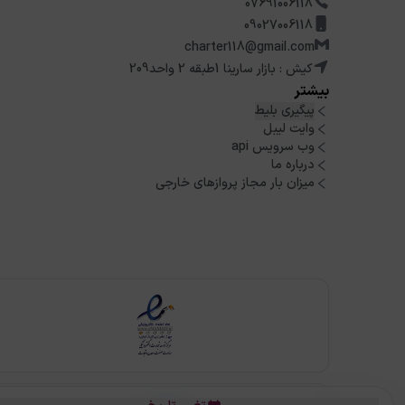
07691006118
09027006118
charter118@gmail.com
کیش : بازار سارینا 1طبقه 2 واحد209
بیشتر
پیگیری بلیط
وایت لیبل
وب سرویس api
درباره ما
میزان بار مجاز پروازهای خارجی