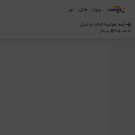
پرواز
هتل
تور
بلیط هواپیما
آنتالیا
به
اربیل
|
1405-05-18
1
مسافر