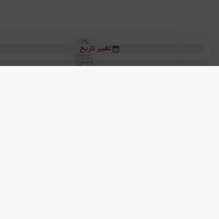
تغییر تاریخ
بلیط هواپیما
بلیط هواپیما تهران مشهد
بلیط چارتر
بلیط هواپیما تهران استانبول
رز
بیشتر
کلیه حقوق این سرویس (وب‌سایت و اپلیکیشن‌های موبایل) محفوظ و متعلق به
ما دنیا را نزدیکتر می کنیم
(
نسخه
2.8.0)