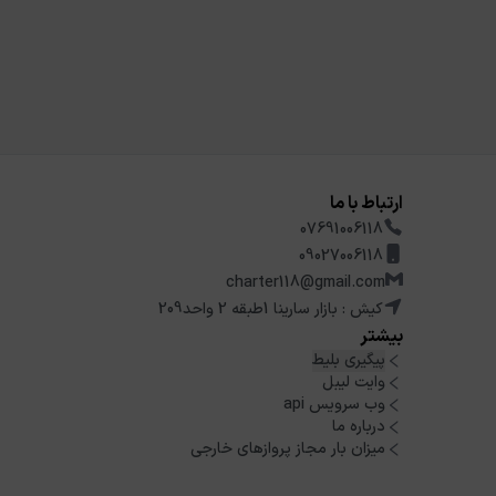
ارتباط با ما
07691006118
09027006118
charter118@gmail.com
کیش : بازار سارینا 1طبقه 2 واحد209
بیشتر
پیگیری بلیط
وایت لیبل
وب سرویس api
درباره ما
میزان بار مجاز پروازهای خارجی