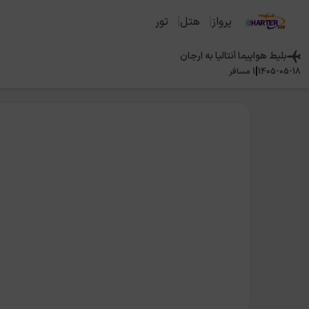
پرواز
هتل
تور
بلیط هواپیما
آنتالیا
به
ارجان
|
1405-05-18
1
مسافر