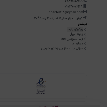
07691006118
09027006118
charter118@gmail.com
کیش : بازار سارینا 1طبقه 2 واحد209
بیشتر
پیگیری بلیط
وایت لیبل
وب سرویس api
درباره ما
میزان بار مجاز پروازهای خارجی