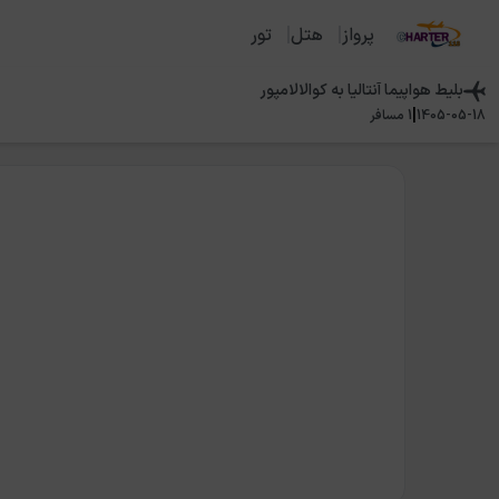
پرواز
هتل
تور
بلیط هواپیما
آنتالیا
به
کوالالامپور
|
1405-05-18
1
مسافر