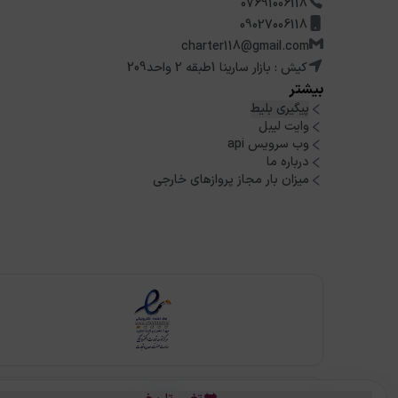
07691006118
09027006118
charter118@gmail.com
کیش : بازار سارینا 1طبقه 2 واحد209
بیشتر
پیگیری بلیط
وایت لیبل
وب سرویس api
درباره ما
میزان بار مجاز پروازهای خارجی