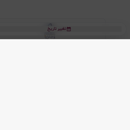
تغییر تاریخ
بلیط هواپیما
بلیط هواپیما تهران مشهد
بلیط چارتر
بلیط هواپیما تهران استانبول
رز
بیشتر
کلیه حقوق این سرویس (وب‌سایت و اپلیکیشن‌های موبایل) محفوظ و متعلق به
ما دنیا را نزدیکتر می کنیم
(
نسخه
2.8.0)