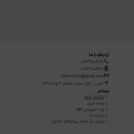
ارتباط با ما
07691006118
09027006118
charter118@gmail.com
کیش : بازار سارینا 1طبقه 2 واحد209
بیشتر
پیگیری بلیط
وایت لیبل
وب سرویس api
درباره ما
میزان بار مجاز پروازهای خارجی