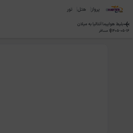
پرواز
هتل
تور
بلیط هواپیما
آنتالیا
به
میلان
|
1405-05-16
1
مسافر