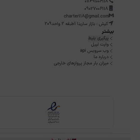
07691006118
09027006118
charter118@gmail.com
کیش : بازار سارینا 1طبقه 2 واحد209
بیشتر
پیگیری بلیط
وایت لیبل
وب سرویس api
درباره ما
میزان بار مجاز پروازهای خارجی