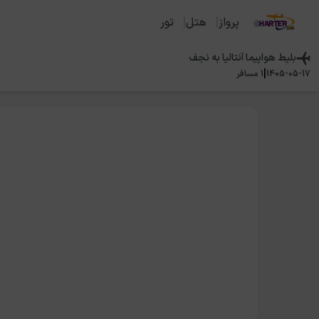
پرواز
هتل
تور
بلیط هواپیما
آنتالیا
به
نجف
|
1405-05-17
1
مسافر