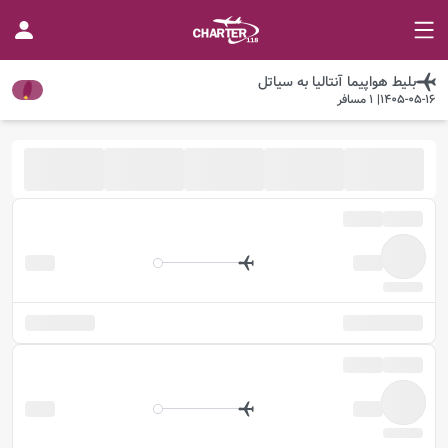
بلیط هواپیما
آنتالیا
به
سیاتل
1405-05-16
|
1
مسافر