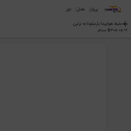
پرواز
هتل
تور
بلیط هواپیما
بارسلونا
به
برلین
|
1405-05-19
1
مسافر