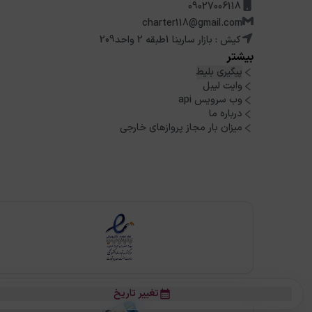
09027006118
charter118@gmail.com
کیش : بازار سارینا 1طبقه 2 واحد209
بیشتر
پیگیری بلیط
وایت لیبل
وب سرویس api
درباره ما
میزان بار مجاز پروازهای خارجی
تغییر تاریخ