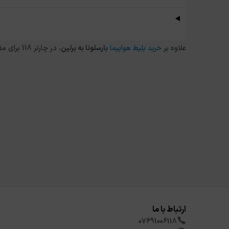
علاوه بر
خرید بلیط هواپیما
بارسلونا
به
برلین
، در چارتر 118 برای مقاصد دیگر داخلی و خارجی نیز می توانید از طریق
ارتباط با ما
07691006118