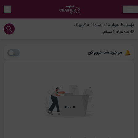
بلیط هواپیما
بارسلونا
به
کپنهاگ
|
1405-05-16
1
مسافر
موجود شد خبرم کن