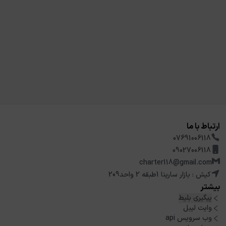
ارتباط با ما
07691006118
09027006118
charter118@gmail.com
کیش : بازار سارینا 1طبقه 2 واحد209
بیشتر
پیگیری بلیط
وایت لیبل
وب سرویس api