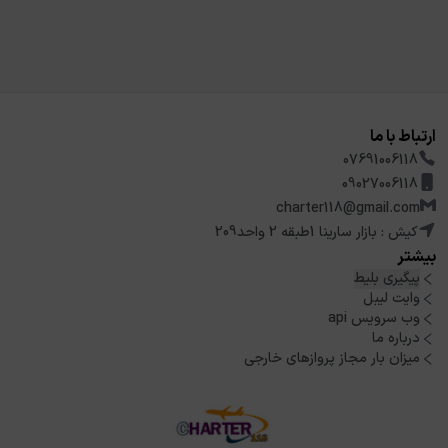
ارتباط با ما
07691006118
09027006118
charter118@gmail.com
کیش : بازار سارینا 1طبقه 2 واحد209
بیشتر
پیگیری بلیط
وایت لیبل
وب سرویس api
درباره ما
میزان بار مجاز پروازهای خارجی