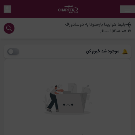
بلیط هواپیما
بارسلونا
به
دوسلدورف
|
1405-05-17
1
مسافر
موجود شد خبرم کن