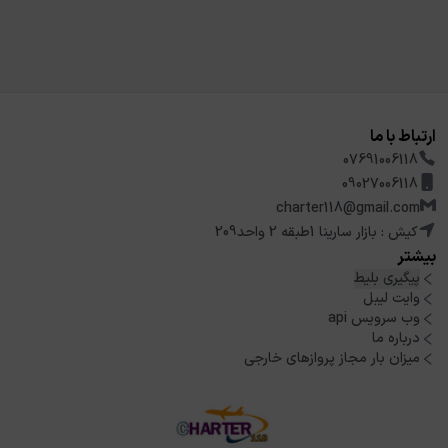
ارتباط با ما
07691006118
09027006118
charter118@gmail.com
کیش : بازار سارینا 1طبقه 2 واحد209
بیشتر
پیگیری بلیط
وایت لیبل
وب سرویس api
درباره ما
میزان بار مجاز پروازهای خارجی