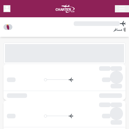
|
1
مسافر