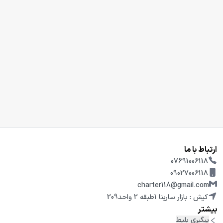
ارتباط با ما
07691006118
09027006118
charter118@gmail.com
کیش : بازار سارینا 1طبقه 2 واحد209
بیشتر
پیگیری بلیط