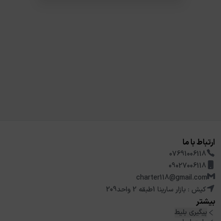
ارتباط با ما
07691006118
09027006118
charter118@gmail.com
کیش : بازار سارینا 1طبقه 2 واحد209
بیشتر
پیگیری بلیط