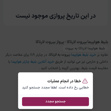
در این تاریخ پروازی موجود نیست
بلیط هواپیما بیروت لارناکا - پرواز بیروت لارناکا
بلیط هواپیما لارناکا به بیروت
علاوه بر
خرید بلیط هواپیما
بیروت
به
لارناکا
، در چارتر 118 برای مقاصد دیگر
داخلی و خارجی نیز می توانید از طریق
خرید آنلاین بلیط چارتر هواپیما
با
مقایسه قیمت بلیط، بهترین گزینه را انتخاب کنید .
خطا در انجام عملیات
خطایی رخ داده است. لطفا مجدد جستجو کنید
جستجو مجدد