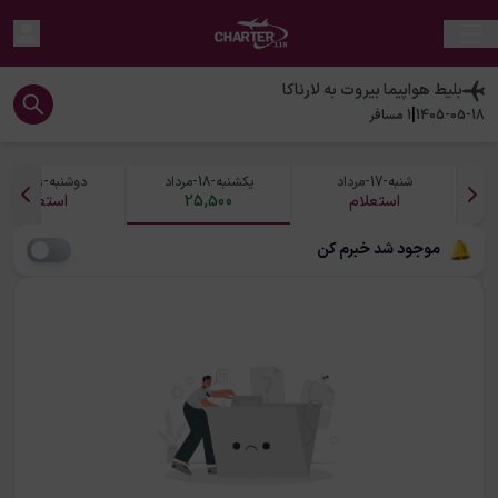
بلیط هواپیما
بیروت
به
لارناکا
|
1405-05-18
1
مسافر
شنبه-17-مرداد
یکشنبه-18-مرداد
دوشنبه-19-مرداد
استعلام
25,500
استعلام
موجود شد خبرم کن