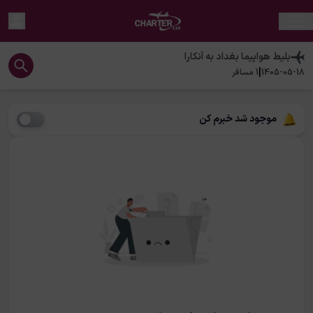
بلیط هواپیما
بغداد
به
آنکارا
|
1405-05-18
1
مسافر
موجود شد خبرم کن