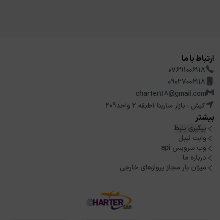
ارتباط با ما
07691006118
09027006118
charter118@gmail.com
کیش : بازار سارینا 1طبقه 2 واحد209
بیشتر
پیگیری بلیط
وایت لیبل
وب سرویس api
درباره ما
میزان بار مجاز پروازهای خارجی