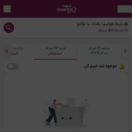
بلیط هواپیما
بغداد
به
توکیو
|
1405-05-17
1
مسافر
جمعه-16-مرداد
شنبه-17-مرداد
یکشنبه-18-مرداد
334,300
استعلام
استعلام
موجود شد خبرم کن