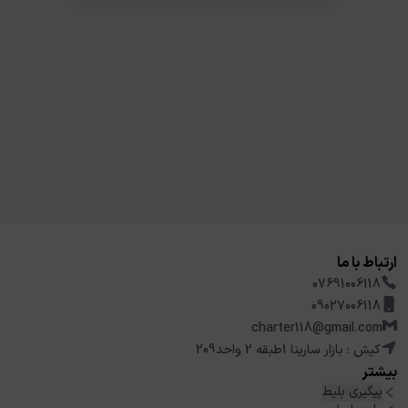
ارتباط با ما
07691006118
09027006118
charter118@gmail.com
کیش : بازار سارینا 1طبقه 2 واحد209
بیشتر
پیگیری بلیط