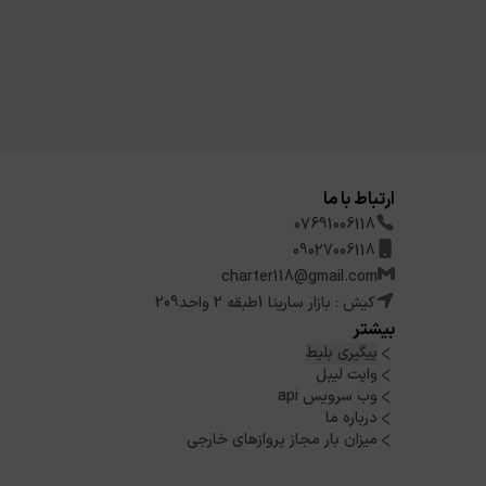
ارتباط با ما
07691006118
09027006118
charter118@gmail.com
کیش : بازار سارینا 1طبقه 2 واحد209
بیشتر
پیگیری بلیط
وایت لیبل
وب سرویس api
درباره ما
میزان بار مجاز پروازهای خارجی