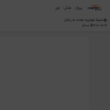
پرواز
هتل
تور
بلیط هواپیما
بغداد
به
زنگبار
|
1405-05-16
1
مسافر