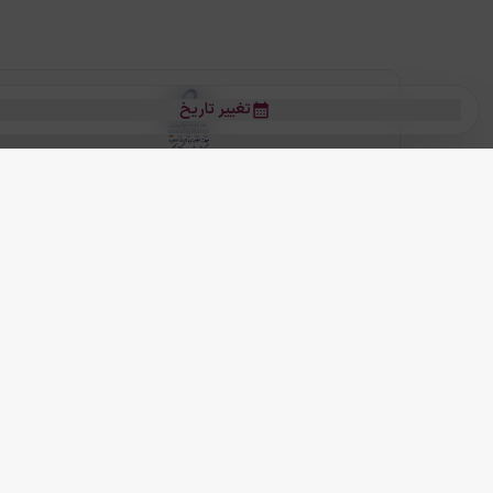
تغییر تاریخ
بلیط هواپیما
بلیط هواپیما تهران مشهد
بلیط چارتر
بلیط هواپیما تهران استانبول
رز
بیشتر
کلیه حقوق این سرویس (وب‌سایت و اپلیکیشن‌های موبایل) محفوظ و متعلق به
ما دنیا را نزدیکتر می کنیم
(
نسخه
2.8.0)