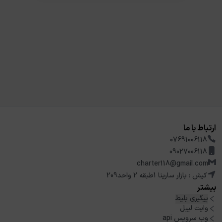
ارتباط با ما
07691006118
09027006118
charter118@gmail.com
کیش : بازار سارینا 1طبقه 2 واحد209
بیشتر
پیگیری بلیط
وایت لیبل
وب سرویس api