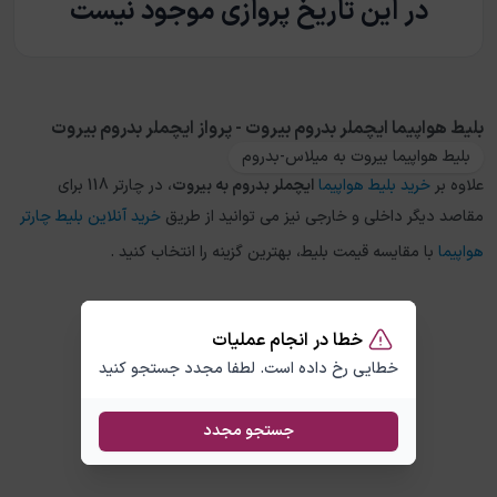
در این تاریخ پروازی موجود نیست
بلیط هواپیما ایچملر بدروم بیروت - پرواز ایچملر بدروم بیروت
بلیط هواپیما بیروت به میلاس-بدروم
علاوه بر
خرید بلیط هواپیما
ایچملر بدروم
به
بیروت
، در چارتر 118 برای
مقاصد دیگر داخلی و خارجی نیز می توانید از طریق
خرید آنلاین بلیط چارتر
هواپیما
با مقایسه قیمت بلیط، بهترین گزینه را انتخاب کنید .
خطا در انجام عملیات
خطایی رخ داده است. لطفا مجدد جستجو کنید
جستجو مجدد