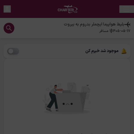
بلیط هواپیما
ایچملر بدروم
به
بیروت
|
1405-05-17
1
مسافر
موجود شد خبرم کن