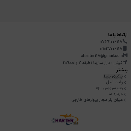
ارتباط با ما
07691006118
09027006118
charter118@gmail.com
کیش : بازار سارینا 1طبقه 2 واحد209
بیشتر
پیگیری بلیط
وایت لیبل
وب سرویس api
درباره ما
میزان بار مجاز پروازهای خارجی