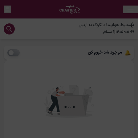
بلیط هواپیما
بانکوک
به
اربیل
|
1405-05-19
1
مسافر
موجود شد خبرم کن