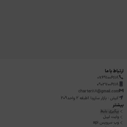
ارتباط با ما
07691006118
09027006118
charter118@gmail.com
کیش : بازار سارینا 1طبقه 2 واحد209
بیشتر
پیگیری بلیط
وایت لیبل
وب سرویس api