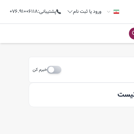
ورود یا ثبت نام
پشتیبانی
:
076.91006118
خبرم کن
 نیست