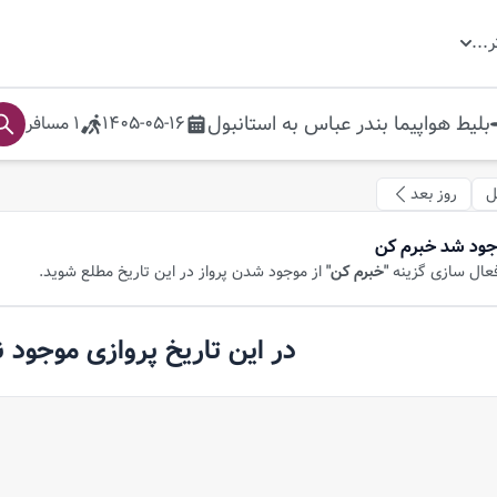
ر
...
بلیط هواپیما
بندر عباس
به
استانبول
1405-05-16
1
مسافر
ل
روز بعد
جود شد خبرم کن
فعال سازی گزینه
"خبرم کن"
از موجود شدن پرواز در این تاریخ مطلع شوید.
در این تاریخ پروازی موجود