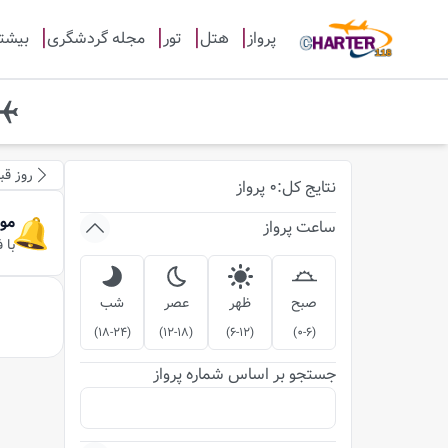
پرواز
هتل
تور
مجله گردشگری
بیشت
روز قب
نتایج
کل
:
0
پرواز
مو
ساعت پرواز
با 
صبح
ظهر
عصر
شب
)
18-24
(
)
12-18
(
)
6-12
(
)
0-6
(
جستجو بر اساس شماره پرواز