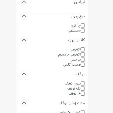
ایرلاین
نوع پرواز
چارتری
سیستمی
کلاس پرواز
اکونومی
اکونومی پریمیوم
بیزینس
فرست کلس
توقف
بدون توقف
یک توقف
+1 توقف
مدت زمان توقف
کمتر از 5 ساعت