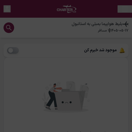
بلیط هواپیما
بمبئی
به
استانبول
|
1405-05-17
1
مسافر
موجود شد خبرم کن