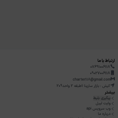
ارتباط با ما
07691006118
09027006118
charter118@gmail.com
کیش : بازار سارینا 1طبقه 2 واحد209
بیشتر
پیگیری بلیط
وایت لیبل
وب سرویس api
درباره ما