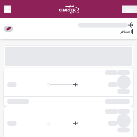
|
1
مسافر