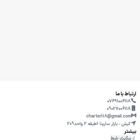
ارتباط با ما
07691006118
09027006118
charter118@gmail.com
کیش : بازار سارینا 1طبقه 2 واحد209
بیشتر
پیگیری بلیط