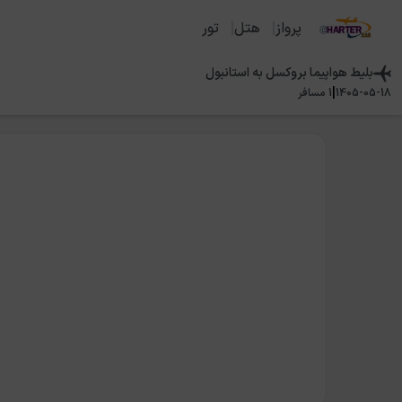
پرواز
هتل
تور
بلیط هواپیما
بروکسل
به
استانبول
|
1405-05-18
1
مسافر