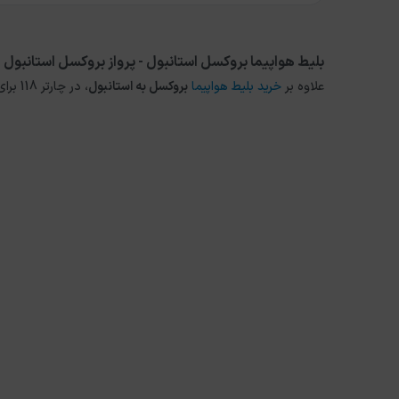
بلیط هواپیما بروکسل استانبول - پرواز بروکسل استانبول
علاوه بر
خرید بلیط هواپیما
بروکسل
به
استانبول
، در چارتر 118 برای مقاصد دیگر داخلی و خارجی نیز می توانید از طریق