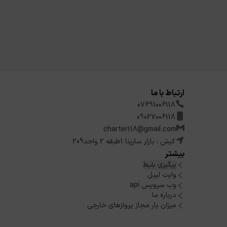
ارتباط با ما
07691006118
09027006118
charter118@gmail.com
کیش : بازار سارینا 1طبقه 2 واحد209
بیشتر
پیگیری بلیط
وایت لیبل
وب سرویس api
درباره ما
میزان بار مجاز پروازهای خارجی