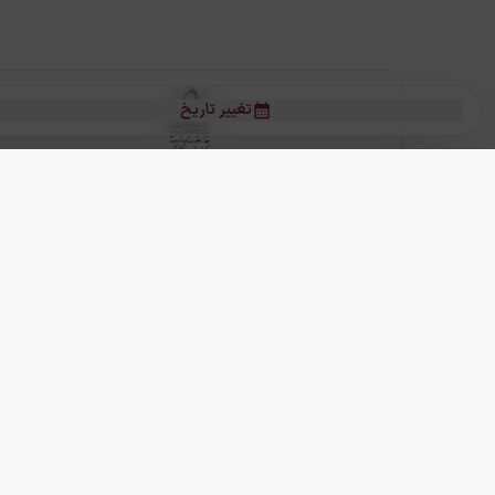
تغییر تاریخ
بلیط هواپیما
بلیط هواپیما تهران مشهد
بلیط چارتر
بلیط هواپیما تهران استانبول
رز
بیشتر
کلیه حقوق این سرویس (وب‌سایت و اپلیکیشن‌های موبایل) محفوظ و متعلق به
ما دنیا را نزدیکتر می کنیم
(
نسخه
2.8.0)