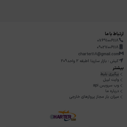
ارتباط با ما
07691006118
09027006118
charter118@gmail.com
کیش : بازار سارینا 1طبقه 2 واحد209
بیشتر
پیگیری بلیط
وایت لیبل
وب سرویس api
درباره ما
میزان بار مجاز پروازهای خارجی