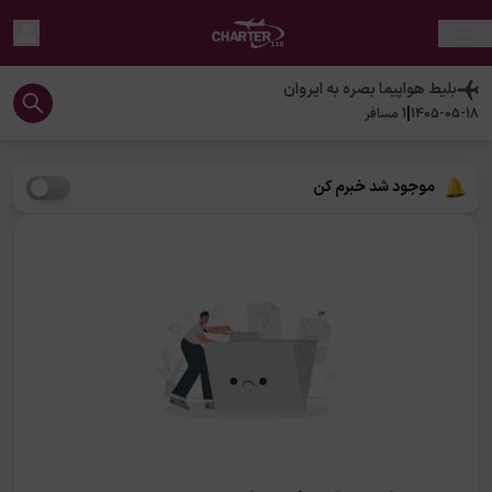
بلیط هواپیما
بصره
به
ایروان
|
1405-05-18
1
مسافر
موجود شد خبرم کن