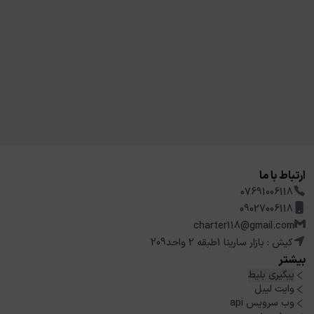
ارتباط با ما
07691006118
09027006118
charter118@gmail.com
کیش : بازار سارینا 1طبقه 2 واحد209
بیشتر
پیگیری بلیط
وایت لیبل
وب سرویس api