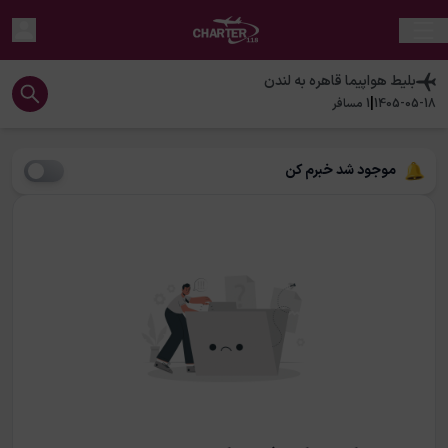
بلیط هواپیما
قاهره
به
لندن
|
1405-05-18
1
مسافر
موجود شد خبرم کن