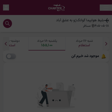
بلیط هواپیما
گوانگ‌ژو
به
عشق آباد
|
1405-05-18
1
مسافر
شنبه-17-مرداد
یکشنبه-18-مرداد
دوشنبه-19-مرداد
استعلام
155,100
استعلام
موجود شد خبرم کن