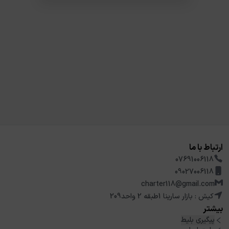
ارتباط با ما
07691006118
09027006118
charter118@gmail.com
کیش : بازار سارینا 1طبقه 2 واحد209
بیشتر
پیگیری بلیط