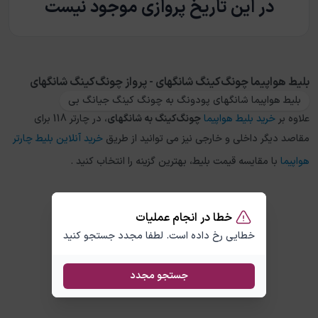
در این تاریخ پروازی موجود نیست
بلیط هواپیما چونگ‌کینگ شانگهای - پرواز چونگ‌کینگ شانگهای
بلیط هواپیما شانگهای پودونگ به چونگ کینگ جیانگ بی
علاوه بر
خرید بلیط هواپیما
چونگ‌کینگ
به
شانگهای
، در چارتر 118 برای
مقاصد دیگر داخلی و خارجی نیز می توانید از طریق
خرید آنلاین بلیط چارتر
هواپیما
با مقایسه قیمت بلیط، بهترین گزینه را انتخاب کنید .
خطا در انجام عملیات
خطایی رخ داده است. لطفا مجدد جستجو کنید
جستجو مجدد