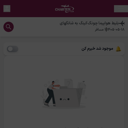
بلیط هواپیما
چونگ‌کینگ
به
شانگهای
|
1405-05-18
1
مسافر
موجود شد خبرم کن