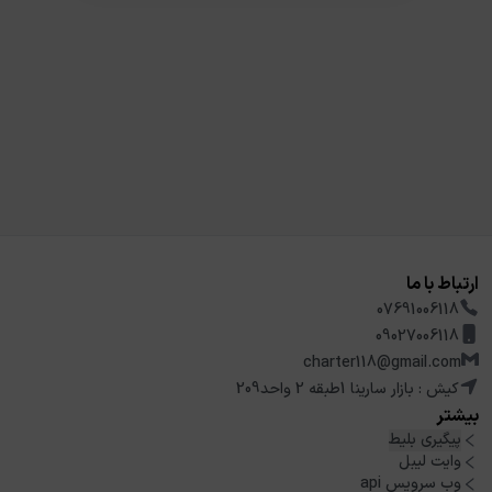
ارتباط با ما
07691006118
09027006118
charter118@gmail.com
کیش : بازار سارینا 1طبقه 2 واحد209
بیشتر
پیگیری بلیط
وایت لیبل
وب سرویس api