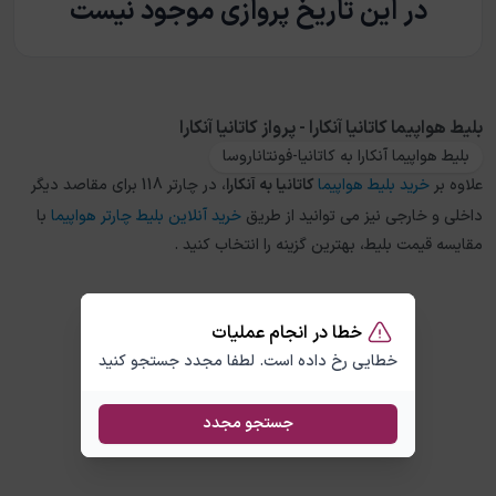
در این تاریخ پروازی موجود نیست
بلیط هواپیما کاتانیا آنکارا - پرواز کاتانیا آنکارا
بلیط هواپیما آنکارا به کاتانیا-فونتاناروسا
علاوه بر
خرید بلیط هواپیما
کاتانیا
به
آنکارا
، در چارتر 118 برای مقاصد دیگر
داخلی و خارجی نیز می توانید از طریق
خرید آنلاین بلیط چارتر هواپیما
با
مقایسه قیمت بلیط، بهترین گزینه را انتخاب کنید .
خطا در انجام عملیات
خطایی رخ داده است. لطفا مجدد جستجو کنید
جستجو مجدد