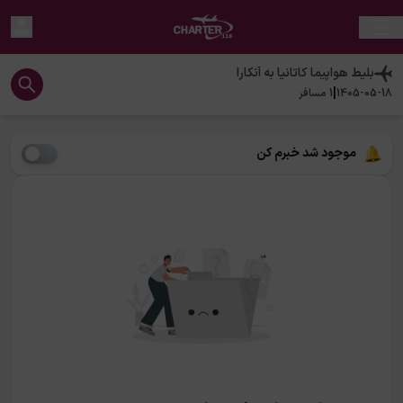
بلیط هواپیما
کاتانیا
به
آنکارا
|
1405-05-18
1
مسافر
موجود شد خبرم کن