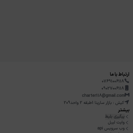
ارتباط با ما
07691006118
09027006118
charter118@gmail.com
کیش : بازار سارینا 1طبقه 2 واحد209
بیشتر
پیگیری بلیط
وایت لیبل
وب سرویس api