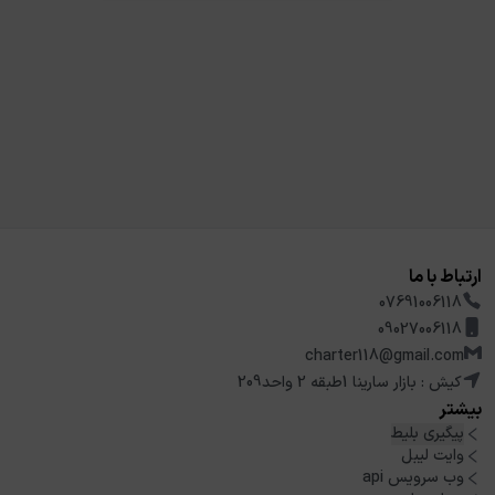
ارتباط با ما
07691006118
09027006118
charter118@gmail.com
کیش : بازار سارینا 1طبقه 2 واحد209
بیشتر
پیگیری بلیط
وایت لیبل
وب سرویس api