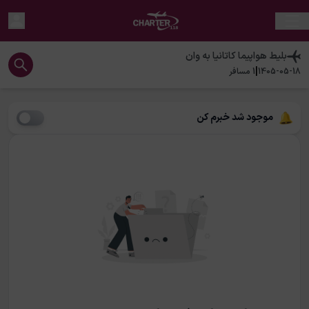
بلیط هواپیما
کاتانیا
به
وان
|
1405-05-18
1
مسافر
موجود شد خبرم کن