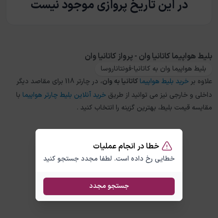
در این تاریخ پروازی موجود نیست
بلیط هواپیما کاتانیا وان - پرواز کاتانیا وان
بلیط هواپیما وان به کاتانیا-فونتاناروسا
علاوه بر
خرید بلیط هواپیما
کاتانیا
به
وان
، در چارتر 118 برای مقاصد دیگر
داخلی و خارجی نیز می توانید از طریق
خرید آنلاین بلیط چارتر هواپیما
با
مقایسه قیمت بلیط، بهترین گزینه را انتخاب کنید .
خطا در انجام عملیات
خطایی رخ داده است. لطفا مجدد جستجو کنید
جستجو مجدد