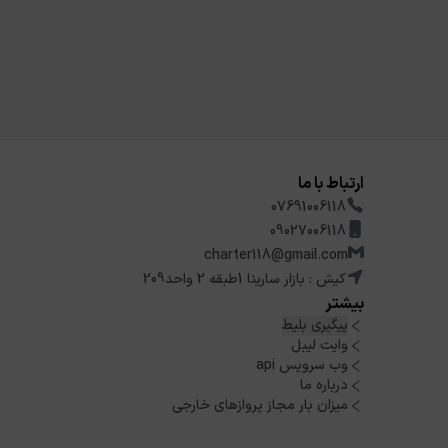
ارتباط با ما
07691006118
09027006118
charter118@gmail.com
کیش : بازار سارینا 1طبقه 2 واحد209
بیشتر
پیگیری بلیط
وایت لیبل
وب سرویس api
درباره ما
میزان بار مجاز پروازهای خارجی