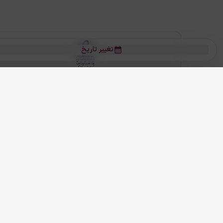
تغییر تاریخ
بلیط هواپیما
بلیط هواپیما تهران مشهد
بلیط چارتر
بلیط هواپیما تهران استانبول
رز
بیشتر
کلیه حقوق این سرویس (وب‌سایت و اپلیکیشن‌های موبایل) محفوظ و متعلق به
ما دنیا را نزدیکتر می کنیم
(
نسخه
2.8.0)