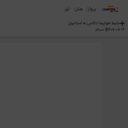
پرواز
هتل
تور
بلیط هواپیما
دالاس
به
استانبول
|
1405-05-16
1
مسافر