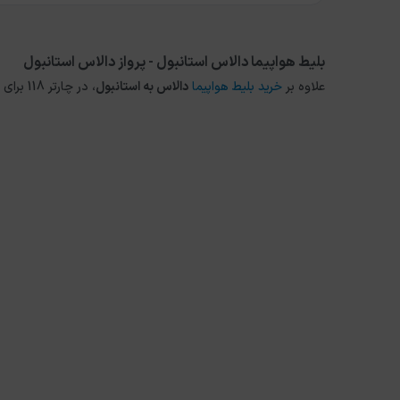
بلیط هواپیما دالاس استانبول - پرواز دالاس استانبول
علاوه بر
خرید بلیط هواپیما
دالاس
به
استانبول
، در چارتر 118 برای مقاصد دیگر داخلی و خارجی نیز می توانید از طریق