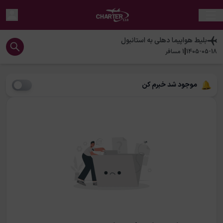
بلیط هواپیما
دهلی
به
استانبول
|
1405-05-18
1
مسافر
موجود شد خبرم کن