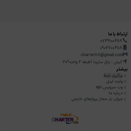
ارتباط با ما
07691006118
09027006118
charter118@gmail.com
کیش : بازار سارینا 1طبقه 2 واحد209
بیشتر
پیگیری بلیط
وایت لیبل
وب سرویس api
درباره ما
میزان بار مجاز پروازهای خارجی