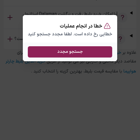
آیا امکان خرید بلیط رفت و برگشت Dalaman استانبول
وجود دارد؟
خطا در انجام عملیات
خطایی رخ داده است. لطفا مجدد جستجو کنید
تفاوت بلیط چارتر و سیستمی Dalaman استانبول چیست؟
جستجو مجدد
علاوه بر
خرید بلیط هواپیما
Dalaman
به
استانبول
، در چارتر 118 برای
مقاصد دیگر داخلی و خارجی نیز می توانید از طریق
خرید آنلاین بلیط چارتر
هواپیما
با مقایسه قیمت بلیط، بهترین گزینه را انتخاب کنید .