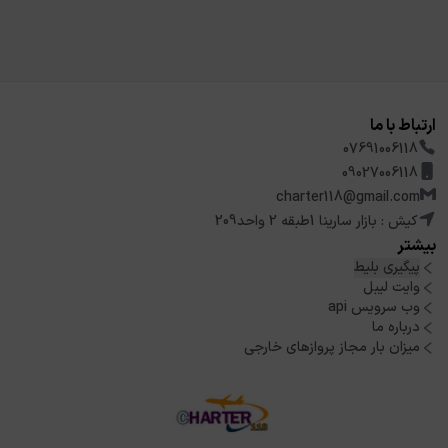
ارتباط با ما
07691006118
09027006118
charter118@gmail.com
کیش : بازار سارینا 1طبقه 2 واحد209
بیشتر
پیگیری بلیط
وایت لیبل
وب سرویس api
درباره ما
میزان بار مجاز پروازهای خارجی