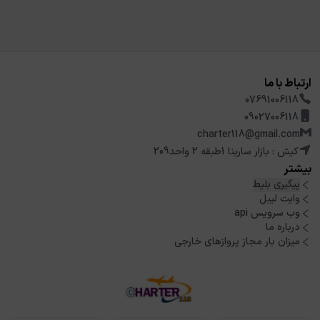
ارتباط با ما
07691006118
09027006118
charter118@gmail.com
کیش : بازار سارینا 1طبقه 2 واحد209
بیشتر
پیگیری بلیط
وایت لیبل
وب سرویس api
درباره ما
میزان بار مجاز پروازهای خارجی