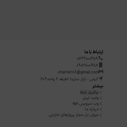
ارتباط با ما
07691006118
09027006118
charter118@gmail.com
کیش : بازار سارینا 1طبقه 2 واحد209
بیشتر
پیگیری بلیط
وایت لیبل
وب سرویس api
درباره ما
میزان بار مجاز پروازهای خارجی