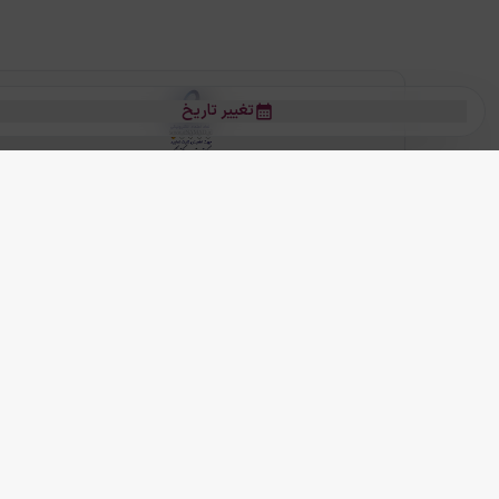
تغییر تاریخ
بلیط هواپیما
بلیط هواپیما تهران مشهد
بلیط چارتر
بلیط هواپیما تهران استانبول
رز
بیشتر
کلیه حقوق این سرویس (وب‌سایت و اپلیکیشن‌های موبایل) محفوظ و متعلق به
ما دنیا را نزدیکتر می کنیم
(
نسخه
2.8.0)