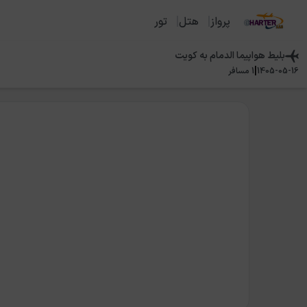
پرواز
هتل
تور
بلیط هواپیما
الدمام
به
کویت
|
1405-05-16
1
مسافر