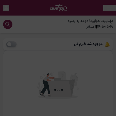
بلیط هواپیما
دوحه
به
بصره
|
1405-05-19
1
مسافر
موجود شد خبرم کن