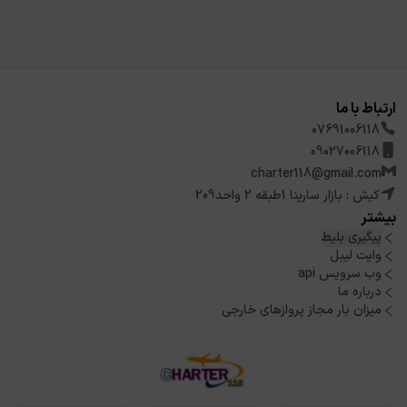
ارتباط با ما
07691006118
09027006118
charter118@gmail.com
کیش : بازار سارینا 1طبقه 2 واحد209
بیشتر
پیگیری بلیط
وایت لیبل
وب سرویس api
درباره ما
میزان بار مجاز پروازهای خارجی