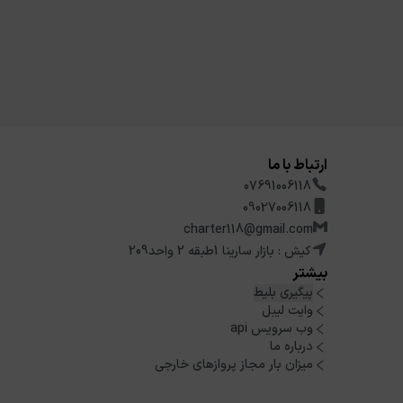
ارتباط با ما
07691006118
09027006118
charter118@gmail.com
کیش : بازار سارینا 1طبقه 2 واحد209
بیشتر
پیگیری بلیط
وایت لیبل
وب سرویس api
درباره ما
میزان بار مجاز پروازهای خارجی