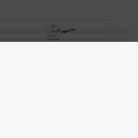
تغییر تاریخ
بلیط هواپیما
بلیط هواپیما تهران مشهد
بلیط چارتر
بلیط هواپیما تهران استانبول
رز
بیشتر
کلیه حقوق این سرویس (وب‌سایت و اپلیکیشن‌های موبایل) محفوظ و متعلق به
ما دنیا را نزدیکتر می کنیم
(
نسخه
2.8.0)