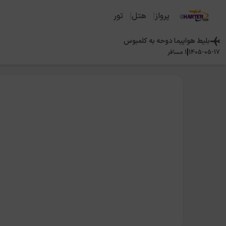
پرواز
هتل
تور
بلیط هواپیما
دوحه
به
کلمبوس
|
1405-05-17
1
مسافر